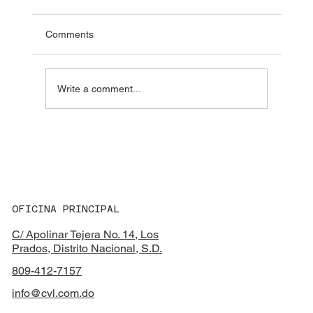
Comments
Write a comment...
El error que nadie ve venir — hasta que ya es
tarde
OFICINA PRINCIPAL
C/ Apolinar Tejera No. 14, Los
Prados, Distrito Nacional, S.D.
809-412-7157
info@cvl.com.do