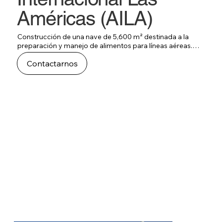
Américas (AILA)
Construcción de una nave de 5,600 m² destinada a la 
preparación y manejo de alimentos para líneas aéreas. El 
proyecto se ejecutó dentro del perímetro aeroportuario, 
Contactarnos
cumpliendo con estrictos estándares sanitarios y 
logísticos, aportando soluciones funcionales al sector 
aeronáutico.